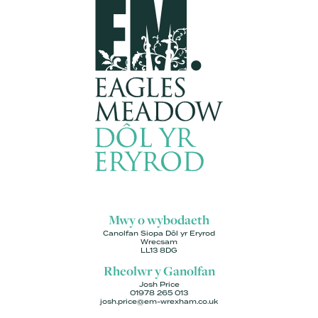
Mwy o wybodaeth
Canolfan Siopa Dôl yr Eryrod
Wrecsam
LL13 8DG
Rheolwr y Ganolfan
Josh Price
01978 265 013
josh.price@em-wrexham.co.uk