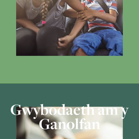
Gwybodaeth am y
Ganolfan