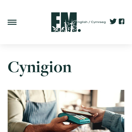
English
Cymraeg
Cynigion