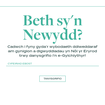
Beth sy'n
Newydd?
Cadwch i fyny gyda’r wybodaeth ddiweddaraf
am gynigion a digwyddiadau yn Nôl yr Eryrod
trwy danysgrifio i'n e-Gylchlythyr!