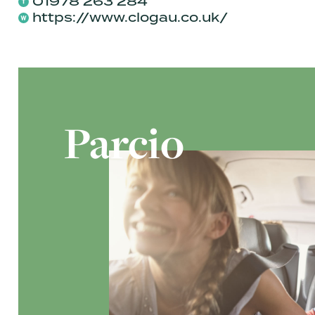
01978 263 284
https://www.clogau.co.uk/
Parcio