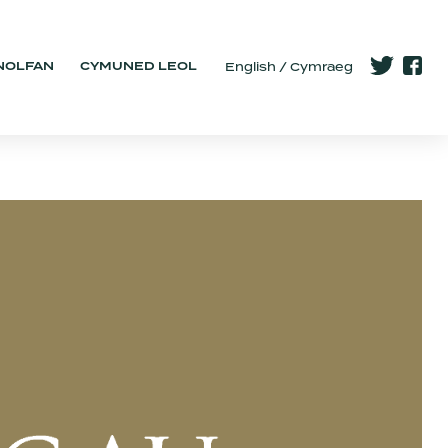
NOLFAN
CYMUNED LEOL
English
Cymraeg