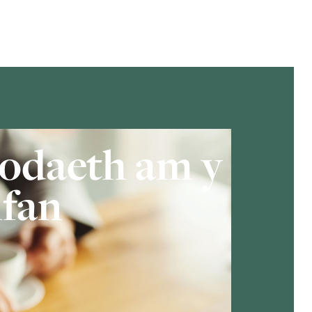
odaeth am y
fan