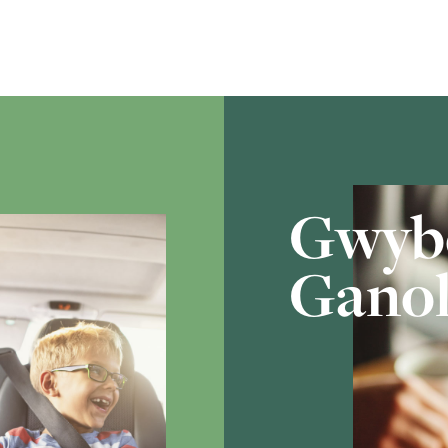
Gwyb
Ganol