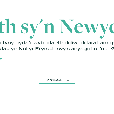
th sy'n Newy
i fyny gyda’r wybodaeth ddiweddaraf am gy
au yn Nôl yr Eryrod trwy danysgrifio i'n e-G