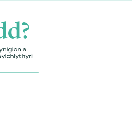
dd?
nigion a
ylchlythyr!