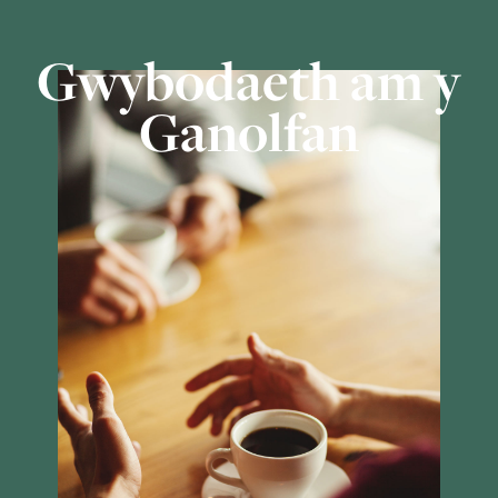
Gwybodaeth am y
Ganolfan