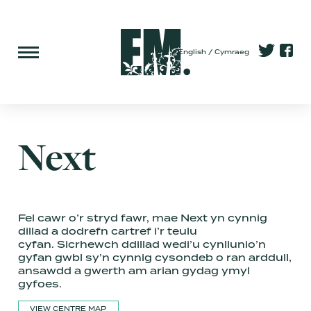
English
Cymraeg
Next
Fel cawr o’r stryd fawr, mae Next yn cynnig
dillad a dodrefn cartref i’r teulu
cyfan. Sicrhewch ddillad wedi’u cynllunio’n
gyfan gwbl sy’n cynnig cysondeb o ran arddull,
ansawdd a gwerth am arian gydag ymyl
gyfoes.
VIEW CENTRE MAP