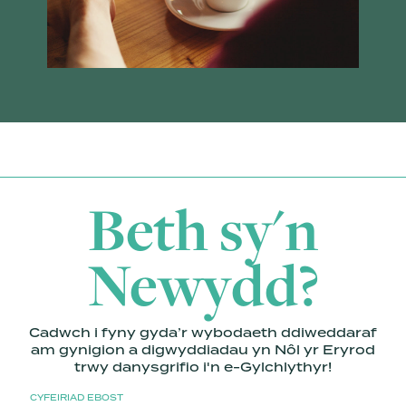
Beth sy'n
Newydd?
Cadwch i fyny gyda’r wybodaeth ddiweddaraf
am gynigion a digwyddiadau yn Nôl yr Eryrod
trwy danysgrifio i'n e-Gylchlythyr!