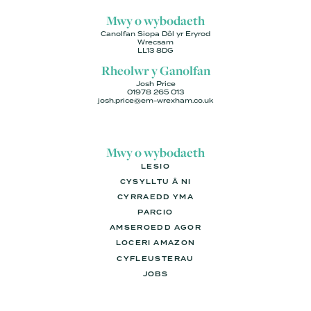
Mwy o wybodaeth
Canolfan Siopa Dôl yr Eryrod
Wrecsam
LL13 8DG
Rheolwr y Ganolfan
Josh Price
01978 265 013
josh.price@em-wrexham.co.uk
Mwy o wybodaeth
LESIO
CYSYLLTU Â NI
CYRRAEDD YMA
PARCIO
AMSEROEDD AGOR
LOCERI AMAZON
CYFLEUSTERAU
JOBS