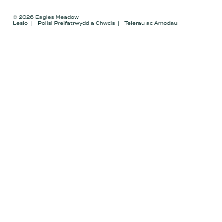
© 2026 Eagles Meadow
Lesio
Polisi Preifatrwydd a Chwcis
Telerau ac Amodau