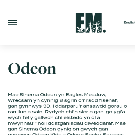
Englis
Odeon
Mae Sinema Odeon yn Eagles Meadow,
Wrecsam yn cynnig 8 sgrin o’r radd flaenaf,
gan gynnwys 3D, i ddarparu’r ansawdd gorau o
ran llun a sain. Rydych chi’n sicr o gael golygfa
wych fel y gallwch chi eistedd yn ôl a
mwynhau’r holl ddatganiadau diweddaraf. Mae
gan Sinema Odeon gynigion gwych gan
gynnwys Odeon Kids a Odeon Senior Screens.