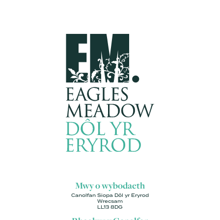
Mwy o wybodaeth
Canolfan Siopa Dôl yr Eryrod
Wrecsam
LL13 8DG