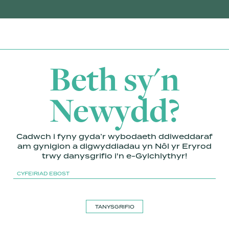
Beth sy'n
Newydd?
Cadwch i fyny gyda’r wybodaeth ddiweddaraf
am gynigion a digwyddiadau yn Nôl yr Eryrod
trwy danysgrifio i'n e-Gylchlythyr!