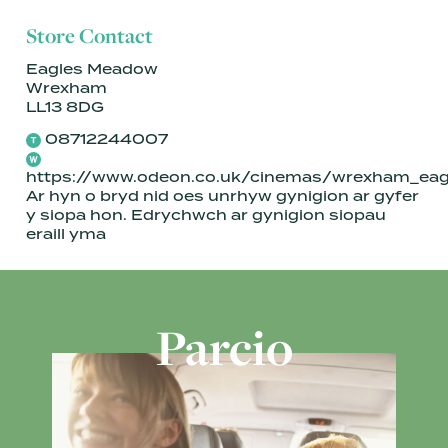
Store Contact
Eagles Meadow
Wrexham
LL13 8DG
08712244007
https://www.odeon.co.uk/cinemas/wrexham_ea
Ar hyn o bryd nid oes unrhyw gynigion ar gyfer
y siopa hon. Edrychwch ar gynigion siopau
eraill
yma
Parcio