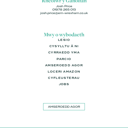
Rheolwr y Ganolfan
Josh Price
01978 265 013
josh.price@em-wrexham.co.uk
Mwy o wybodaeth
LESIO
CYSYLLTU Â NI
CYRRAEDD YMA
PARCIO
AMSEROEDD AGOR
LOCERI AMAZON
CYFLEUSTERAU
JOBS
AMSEROEDD AGOR